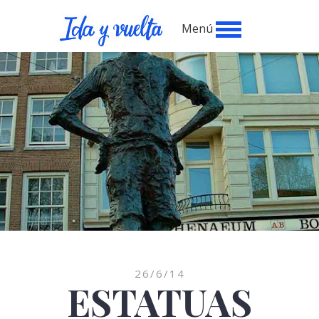
Menú
26/6/14
ESTATUAS