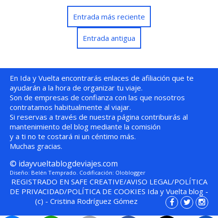
Entrada más reciente
Entrada antigua
En Ida y Vuelta encontrarás enlaces de afiliación que te
ayudarán a la hora de organizar tu viaje.
Son de empresas de confianza con las que nosotros
contratamos habitualmente al viajar.
Si reservas a través de nuestra página contribuirás al
mantenimiento del blog mediante la comisión
y a ti no te costará ni un céntimo más.
Muchas gracias.
©
idayvueltablogdeviajes.com
Diseño: Belén Temprado. Codificación:
Oloblogger
REGISTRADO EN SAFE CREATIVE
/
AVISO LEGAL
/
POLÍTICA
DE PRIVACIDAD
/
POLÍTICA DE COOKIES
Ida y Vuelta blog
-
(c)
-
Cristina Rodríguez Gómez