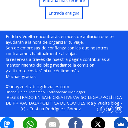
Entrada más reciente
Entrada antigua
En Ida y Vuelta encontrarás enlaces de afiliación que te
ayudarán a la hora de organizar tu viaje.
Son de empresas de confianza con las que nosotros
contratamos habitualmente al viajar.
Si reservas a través de nuestra página contribuirás al
mantenimiento del blog mediante la comisión
y a ti no te costará ni un céntimo más.
Muchas gracias.
©
idayvueltablogdeviajes.com
Diseño: Belén Temprado. Codificación:
Oloblogger
REGISTRADO EN SAFE CREATIVE
/
AVISO LEGAL
/
POLÍTICA
DE PRIVACIDAD
/
POLÍTICA DE COOKIES
Ida y Vuelta blog
-
(c)
-
Cristina Rodríguez Gómez